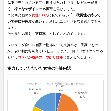
第2位
以下
で売られている二つ折り財布の中で特に
レビューが良
No1
く
、
様々なデザイン
の
19商品
を選びました。
Barua
その商品画像を
女性100人
に見てもらい
「30代男性が持って
牛革 二
つ折り
いて特に好感度が高い」
と感じた二つ折り財布を選んでもら
財布 グ
ます。
レー(支
持率
その集計結果を「
支持率
」としてまとめています。
31%)
レビューが良い19種類の財布の中で支持率が一番高いもの
6.2.3
第3位
が、安い割に質も良く(レビューが良く)、何より女子ウケする
No8 NP
という
コスパが最高の二つ折り財布
と言えるでしょう。
エリア
メッシ
協力していただいた女性の年齢内訳
ュ チェ
ック柄
二つ折
り財布
ブラウ
ン(支持
率27%)
6.2.4
第4位