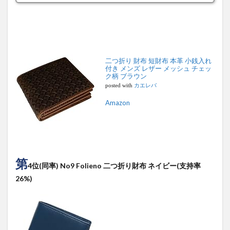
二つ折り 財布 短財布 本革 小銭入れ
付き メンズ レザー メッシュ チェッ
ク柄 ブラウン
posted with
カエレバ
Amazon
第
4位(同率) No9 Folieno 二つ折り財布 ネイビー(支持率
26%)