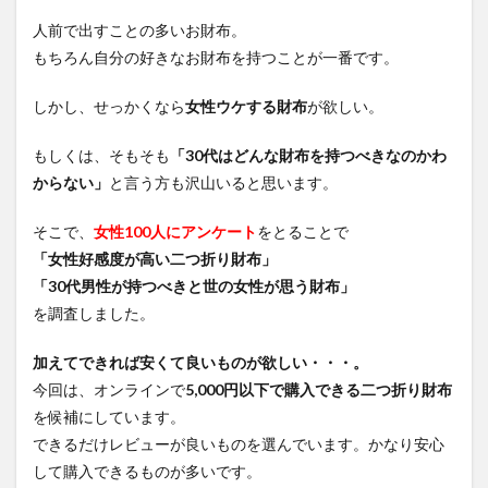
の調
査に
人前で出すことの多いお財布。
つい
もちろん自分の好きなお財布を持つことが一番です。
て
3.1
しかし、せっかくなら
女性ウケする財布
が欲しい。
調査
方法
もしくは、そもそも
「30代はどんな財布を持つべきなのかわ
3.2
からない」
と言う方も沢山いると思います。
協力
して
そこで、
女性100人にアンケート
をとることで
いた
だい
「女性好感度が高い二つ折り財布」
た女
「30代男性が持つべきと世の女性が思う財布」
性の
年齢
を調査しました。
内訳
加えてできれば安くて良いものが欲しい・・・。
4
高レ
今回は、オンラインで
5,000円以下で購入できる二つ折り財布
ビュ
を候補にしています。
ーお
できるだけレビューが良いものを選んでいます。かなり安心
すす
め二
して購入できるものが多いです。
つ折