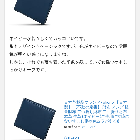
ネイビーが若々しくてカッコいいです。
形もデザインもベーシックですが、色がネイビーなので雰囲
気が明るい感じになりますね。
しかし、それでも落ち着いた印象を残していて女性ウケもし
っかりキープです。
日本革製品ブランドFolieno 【日本
製】 【不動の定番】 財布 メンズ 軽
量財布 二つ折り財布 二つ折り財布
本革 牛革 (ネイビー(ご使用に支障の
ないすこし傷や色ムラがある))
posted with
カエレバ
Amazon