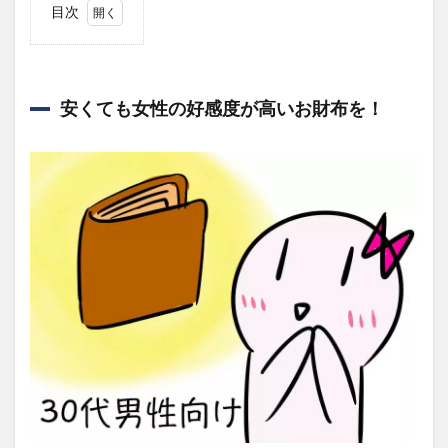
目次
1
安く
ても
女性
安くても女性の好感度が高いお財布を！
の好
感度
が高
いお
財布
を！
2
そも
そも
なぜ
二つ
折り
財布
なの
か
3
今回