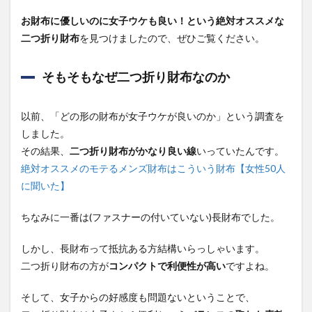
り財
お財布に優しいのに女子ウケも良い！という絶対オススメな
布
19
二つ折り財布
を見つけましたので、ぜひご覧ください。
選
5
そもそもなぜ二つ折り財布なのか
10
代、
20
以前、「どの形の財布が女子ウケが良いのか」という調査を
代の
しました。
調査
結果
その結果、
二つ折り財布がかなり良い線
いっていたんです。
の詳
絶対オススメのモテるメンズ財布はこういう財布【女性50人
細
に聞いた】
5.1
10代
ちなみに一番は(ファスナーの付いていない)長財布でした。
の二
つ折
り財
しかし、長財布って抵抗ある方結構いらっしゃいます。
布の
二つ折り財布の方が
コンパクトで利便性が高い
ですよね。
調査
結果
そして、女子からの好感度も問題ないということで、
5.2