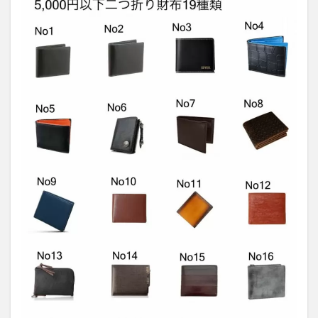
女子
から
の評
価が
低か
った
商品
の理
由
9
まと
め