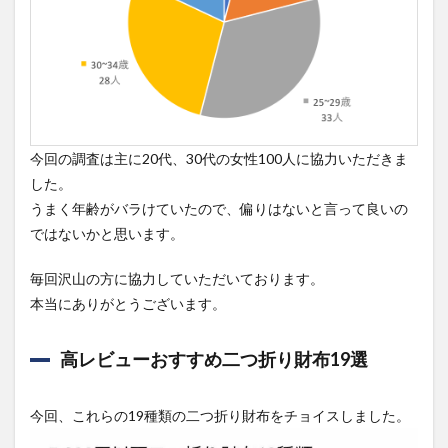
(同率)
No9
Folieno
二つ折
り財布
ネイビ
ー(支持
率26%)
今回の調査は主に20代、30代の女性100人に協力いただきま
6.2.5
第4位
した。
(同率)
うまく年齢がバラけていたので、偏りはないと言って良いの
No10
ではないかと思います。
Folieno
二つ折
り財布
毎回沢山の方に協力していただいております。
ブラウ
本当にありがとうございます。
ン(支持
率26%)
高レビューおすすめ二つ折り財布19選
7
全結
果
今回、これらの19種類の二つ折り財布をチョイスしました。
8