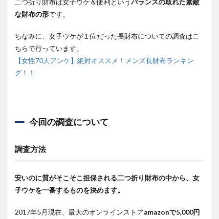
二つ折り財布は女子ウケ＆便利という
バランスの取れた素敵
20代
な財布の形
です。
の二
つ折
り財
ちなみに、女子ウケが１位だった長財布についての調査はこ
布の
ちらで行っています。
調査
結果
【女性70人アンケ】絶対オススメ！メンズ長財布ランキン
グ！！
6
支持
率
TOP5
6.2.1
今回の調査について
第1位
No2
Barua
調査方法
牛革 二
つ折り
財布 ブ
安いのに質がそこそこ担保される二つ折り財布の中から、女
ルー(支
持率
子ウケを一番するものを決めます。
32%)
2017年5月現在、最大のオンラインストア
amazonで5,000円
6.2.2