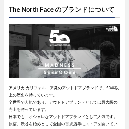
North
Face
The North Face のブランドについて
のブ
ラン
ドに
つい
て
2
TNF
ORGANIC
COTTON
TOTE
NM81616
の基本情
報
2.0.1
アメリカ カリフォルニア発のアウトドアブランドで、50年以
THE
NORTH
上の歴史を持っています。
FACE TNF
全世界で人気であり、アウトドアブランドとしては最大級の
ORGANIC
売上を誇っています。
COTTON
TOTE
日本でも、オシャレなアウトドアブランドとして人気です。
NM81616
原宿、渋谷を始めとして全国の百貨店等にストアを開いてい
3