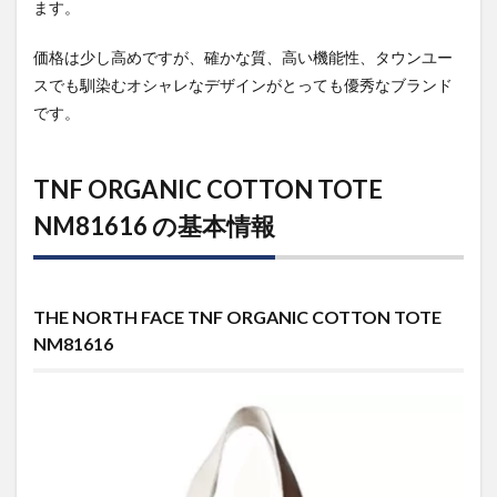
ます。
触っ
てわ
価格は少し高めですが、確かな質、高い機能性、タウンユー
かっ
た、
スでも馴染むオシャレなデザインがとっても優秀なブランド
この
です。
トー
トバ
ッグ
の良
TNF ORGANIC COTTON TOTE
い点
NM81616 の基本情報
悪い
点
4
実際
THE NORTH FACE TNF ORGANIC COTTON TOTE
に触
って
NM81616
みた