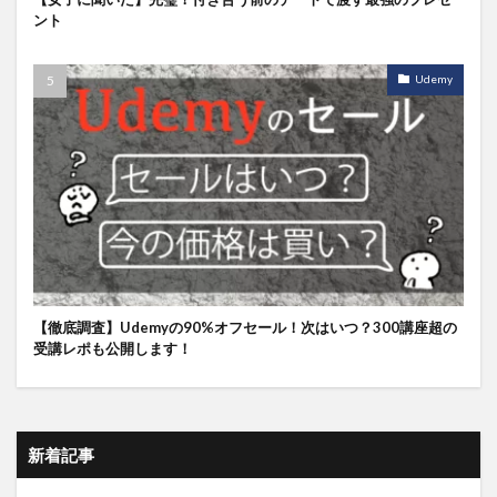
ント
Udemy
【徹底調査】Udemyの90%オフセール！次はいつ？300講座超の
受講レポも公開します！
新着記事