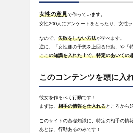
は
女性の意見
で作っています。
4
STEP0.
女性200人にアンケートをとったり、女性
外見を
整える
なので、
失敗をしない方法
が学べます。
5
逆に、「女性側の予想を上回る行動」や「
STEP1.
ここの知識を入れた上で、特定のあいての
デート
に誘え
る仲に
このコンテンツを頭に入
なる
6
STEP2.
彼女を作るべく行動です！
デート
まずは、
相手の情報を仕入れる
ところから
の誘い
方を知
る
このサイトの基礎知識に、特定の相手の情
あとは、行動あるのみです！
7