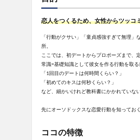
2
コ
コ
恋人をつくるため、女性からツッコ
の
特
徴
「行動がクサい」「童貞感強すぎて無理」
所。
3
こ
ここでは、初デートからプロポーズまで、
の
常識=基礎知識として彼女を作る行動を取る
コ
「1回目のデートは何時間くらい？」
ン
テ
「初めてのキスは何秒くらい？」
ン
など、細かいけれど教科書にかかれていな
ツ
を
頭
先にオーソドックスな恋愛行動を知っておく
に
入
れ
ココの特徴
た
後