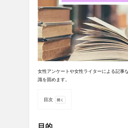
女性アンケートや女性ライターによる記事
識を固めます。
目次
1
目
的
目的