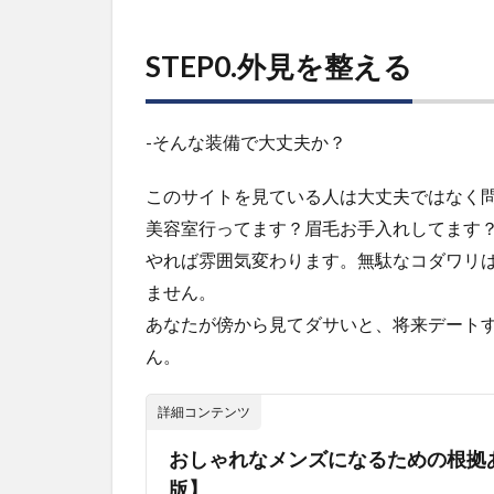
STEP3.
デート
STEP0.外見を整える
を重ね
る
8
-そんな装備で大丈夫か？
STEP4.
告白す
る
このサイトを見ている人は大丈夫ではなく
美容室行ってます？眉毛お手入れしてます
9
STEP5.
やれば雰囲気変わります。無駄なコダワリ
付き合
ません。
ってか
あなたが傍から見てダサいと、将来デート
らのこ
と
ん。
詳細コンテンツ
おしゃれなメンズになるための根拠あ
版】