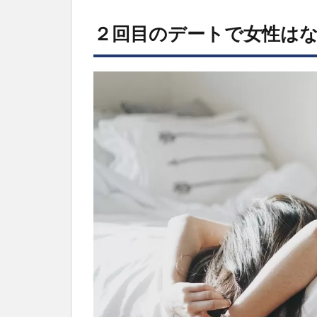
２
回
２回目のデートで女性は
目
の
デ
ー
ト
で
女
性
は
な
に
を
考
え
て
い
る
か
2