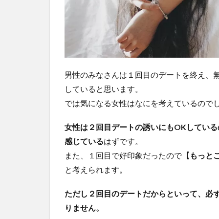
２回
目の
デー
トの
目的
は？
男性のみなさんは１回目のデートを終え、
2.1
①一
していると思います。
緒に
では気になる女性はなにを考えているので
過ご
して
女性は２回目デートの誘いにもOKしてい
いて
居心
感じている
はずです。
地の
また、１回目で好印象だったので
【もっと
良い
相手
と考えられます。
だと
思っ
ただし２回目のデートだからといって、必
ても
りません。
らう