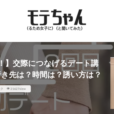
！】交際につなげるデート講
行き先は？時間は？誘い方は？
ック
21627view