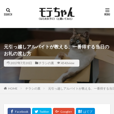
元引っ越しアルバイトが教える、一番得する当日の
お礼の渡し方
2017年7月20日
チラシの裏
4543view
HOME
チラシの裏
元引っ越しアルバイトが教える、一番得する当