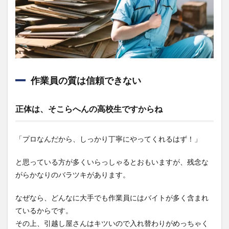
質は
信頼
でき
ない
1.1.1
正体
は、そ
作業員の質は信頼できない
こらへ
んの高
校生で
正体は、そこらへんの高校生ですからね
すから
ね
1.1.2
「プロなんだから、しっかり丁寧にやってくれるはず！」
疲れる
とどー
と思っている方が多くいらっしゃるとおもいますが、残念な
でもよ
くなっ
がらかなりのバラツキがあります。
てくる
なぜなら、どんなに大手でも作業員にはバイトが多く含まれ
1.2
作業
ているからです。
員が
その上、引越し屋さんはキツいので入れ替わりがめっちゃく
残念