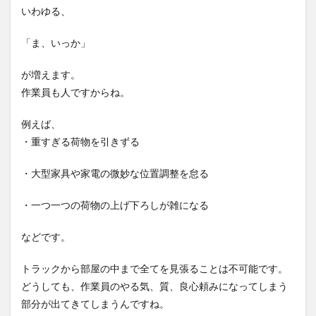
て運
いわゆる、
んで
もら
「ま、いっか」
う
3.2
が増えます。
大物
作業員も人ですからね。
家電
や大
きな
例えば、
家具
・重すぎる荷物を引きずる
の微
妙な
位置
・大型家具や家電の微妙な位置調整を怠る
調整
をし
・一つ一つの荷物の上げ下ろしが雑になる
ても
らう
などです。
4
おわ
トラックから部屋の中まで全てを見張ることは不可能です。
りに
どうしても、作業員のやる気、質、良心頼みになってしまう
部分が出てきてしまうんですね。