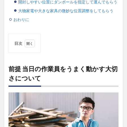
開封しやすい位置にダンボールを指定して運んでもらう
大物家電や大きな家具の微妙な位置調整をしてもらう
おわりに
目次
1
前提
当日
の作
前提 当日の作業員をうまく動かす大切
業員
さについて
をう
まく
動か
す大
切さ
につ
いて
1.1
作業
員の