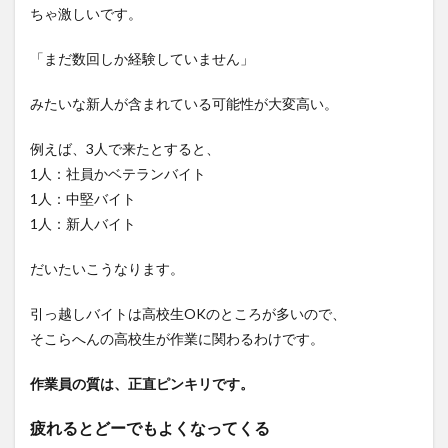
ちゃ激しいです。
だっ
たり
疲れ
「まだ数回しか経験していません」
てい
る
みたいな新人が含まれている可能性が大変高い。
と、
やっ
ぱり
例えば、3人で来たとすると、
荒く
1人：社員かベテランバイト
なる
1人：中堅バイト
1.2.1
1人：新人バイト
ミスが
増える
だいたいこうなります。
1.2.2
うまく
引っ越しバイトは高校生OKのところが多いので、
手を抜
く
そこらへんの高校生が作業に関わるわけです。
2
作業員の質は、正直ピンキリです。
うま
く作
業員
疲れるとどーでもよくなってくる
にや