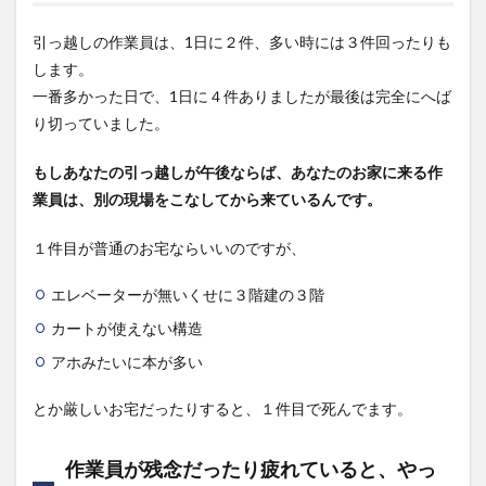
る気
を出
引っ越しの作業員は、1日に２件、多い時には３件回ったりも
して
します。
もら
う
一番多かった日で、1日に４件ありましたが最後は完全にへば
り切っていました。
2.1
ポイ
ント
もしあなたの引っ越しが午後ならば、あなたのお家に来る作
１. お
業員は、別の現場をこなしてから来ているんです。
礼は
ペッ
トボ
１件目が普通のお宅ならいいのですが、
トル
の飲
エレベーターが無いくせに３階建の３階
み物
がベ
カートが使えない構造
スト
アホみたいに本が多い
2.2
ポイ
とか厳しいお宅だったりすると、１件目で死んでます。
ント
２. お
礼は
作業員が残念だったり疲れていると、やっ
始ま