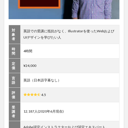
対
英語での受講に抵抗がなく、Illustratorを使ったWebおよび
象
UIデザインを学びたい人
者
時
4時間
間
定
¥24,000
価
言
英語（日本語字幕なし）
語
評
4.5
価
受
12,187人(2020年6月現在)
講
者
Adobe認定インストラクターおよび認定エキスパート。