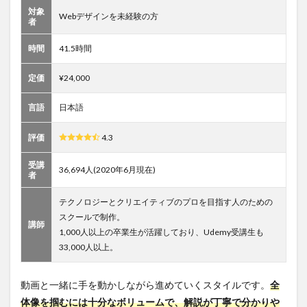
ザインの
対象
Webデザインを未経験の方
者
コース
3.1
時間
41.5時間
【超入
門】初心
定価
¥24,000
者からデ
ータ入稿
言語
日本語
まで
Adobe
Illustrator
評価
4.3
でキャラ
クターを
受講
描いてオ
36,694人(2020年6月現在)
者
リジナル
グッズを
テクノロジーとクリエイティブのプロを目指す人のための
作ろう
スクールで制作。
講師
3.2
1,000人以上の卒業生が活躍しており、Udemy受講生も
Illustrator
33,000人以上。
CC 2019
MasterClass
動画と一緒に手を動かしながら進めていくスタイルです。
全
3.3
UI
体像を掴むには十分なボリュームで、解説が丁寧で分かりや
& Web