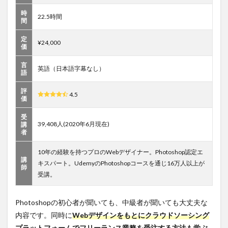
時
22.5時間
間
定
¥24,000
価
言
英語（日本語字幕なし）
語
評
4.5
価
受
39,408人(2020年6月現在)
講
者
10年の経験を持つプロのWebデザイナー。Photoshop認定エ
講
キスパート。UdemyのPhotoshopコースを通じ16万人以上が
師
受講。
Photoshopの初心者が聞いても、中級者が聞いても大丈夫な
内容です。同時に
Webデザインをもとにクラウドソーシング
プラットフォームでフリーランス業務を受注する方法も学ぶ