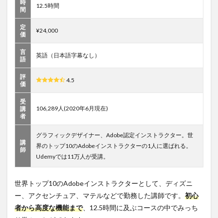
時
12.5時間
間
定
¥24,000
価
言
英語（日本語字幕なし）
語
評
4.5
価
受
106,289人(2020年6月現在)
講
者
グラフィックデザイナー、Adobe認定インストラクター。世
講
界のトップ10のAdobeインストラクターの1人に選ばれる。
師
Udemyでは11万人が受講。
世界トップ10のAdobeインストラクターとして、ディズニ
ー、アクセンチュア、マテルなどで勤務した講師です。
初心
者から高度な機能まで
、12.5時間に及ぶコースの中でみっち