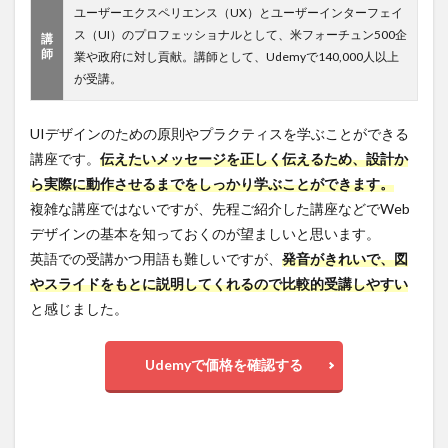
礎入
ユーザーエクスペリエンス（UX）とユーザーインターフェイ
門
ス（UI）のプロフェッショナルとして、米フォーチュン500企
講
師
5.2
UX &
業や政府に対し貢献。講師として、Udemyで140,000人以上
Web Design
が受講。
Master
Course:
Strategy,
UIデザインのための原則やプラクティスを学ぶことができる
Design,
講座です。
伝えたいメッセージを正しく伝えるため、設計か
Development
ら実際に動作させるまでをしっかり学ぶことができます。
6
複雑な講座ではないですが、先程ご紹介した講座などでWeb
まと
デザインの基本を知っておくのが望ましいと思います。
め
英語での受講かつ用語も難しいですが、
発音がきれいで、図
やスライドをもとに説明してくれるので比較的受講しやすい
と感じました。
Udemyで価格を確認する