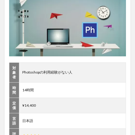
対
Photoshopの利用経験がない人
象
者
時
14時間
間
定
¥14,400
価
言
日本語
語
評