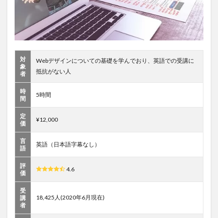
Sketch3
｜100
レッス
ンの完
全マス
ターコ
ース
対
Webデザインについての基礎を学んでおり、英語での受講に
象
抵抗がない人
5
更に踏
者
み込んで
「ユーザー
時
5時間
間
の体験」ま
で！
定
UX(User
¥12,000
価
Experience)
のコース
言
英語（日本語字幕なし）
語
5.1
UXデ
評
ザイ
4.6
価
ン講
座
受
UXデ
18,425人(2020年6月現在)
講
ザイ
者
ン基