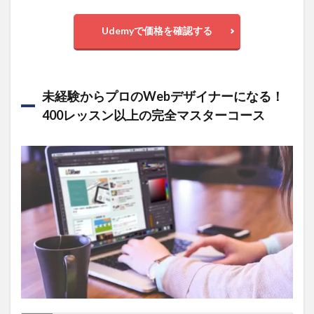
Web Design
& Profitable
Udemyで価格を確認する
Freelancing
2.2
Photoshop
マスター
未経験からプロのWebデザイナーになる！
コース
基礎から
400レッスン以上の完全マスターコース
上級ま
で ステ
ップバイ
ステップ
で
Photoshop
のすべて
を学ぼう
3
ロゴ
制作やレ
イアウト
に強み！
Illustrator
を利用し
たWebデ