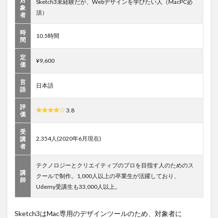
対
Sketch3未経験だが、Webデザインを学びたい人（MacPC必
象
須）
者
時
10.5時間
間
定
¥9,600
価
言
日本語
語
評
3.8
価
受
2,354人(2020年6月現在)
講
者
テクノロジーとクリエイティブのプロを目指す人のためのス
講
クールで制作。1,000人以上の卒業生が活躍しており、
師
Udemy受講生も33,000人以上。
Sketch3はMac専用のデザインツールのため、対象者に