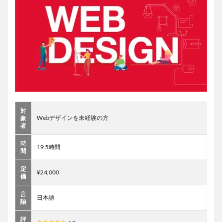
HTML5+CSS3
手を動かし
てマスターす
る WEBデ
ザイン／プロ
グラミング動
画講座
1.6
隠れ
た
WEB
対
マー
Webデザインを未経験の方
象
ケテ
者
ィン
グの
時
19.5時間
間
極
意：
定
WEB
¥24,000
価
売上
アッ
言
プ・
日本語
語
成約
率ア
評