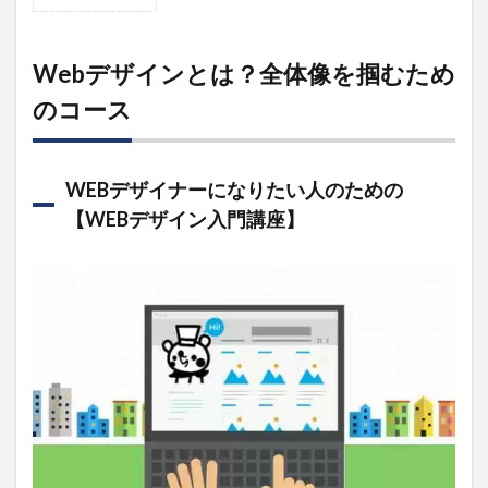
1
Web
デザ
イン
Webデザインとは？全体像を掴むため
と
のコース
は？
全体
像を
掴む
ため
WEBデザイナーになりたい人のための
のコ
【WEBデザイン入門講座】
ース
1.1
WEBデ
ザイナ
ーにな
りたい
人のた
めの
【WEB
デザイ
ン入門
講座】
1.2