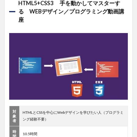
HTML5+CSS3 手を動かしてマスターす
る WEBデザイン／プログラミング動画講
座
対
HTMLとCSSを中心にWebデザインを学びたい人（プログラミ
象
ング経験不要）
者
時
10.5時間
間