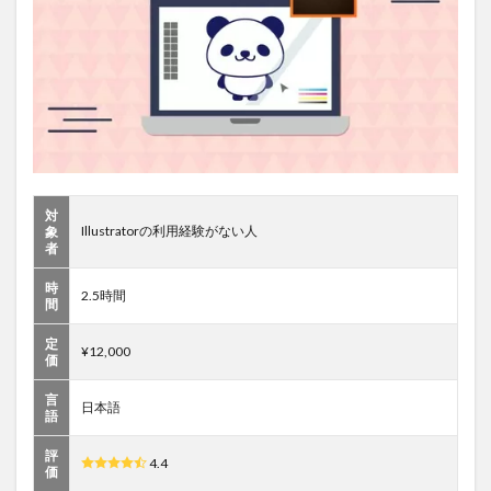
対
Illustratorの利用経験がない人
象
者
時
2.5時間
間
定
¥12,000
価
言
日本語
語
評
4.4
価