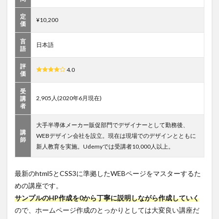
定
¥10,200
価
言
日本語
語
評
4.0
価
受
2,905人(2020年6月現在)
講
者
大手半導体メーカー販促部門でデザイナーとして勤務後、
講
WEBデザイン会社を設立。現在は現場でのデザインとともに
師
新人教育を実施。Udemyでは受講者10,000人以上。
最新のhtml5とCSS3に準拠したWEBページをマスターするた
めの講座です。
サンプルのHP作成を0から丁寧に説明しながら作成していく
ので、ホームページ作成のとっかりとしては大変良い講座だ