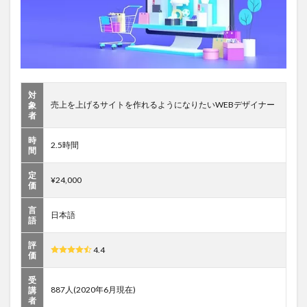
対
売上を上げるサイトを作れるようになりたいWEBデザイナー
象
者
時
2.5時間
間
定
¥24,000
価
言
日本語
語
評
4.4
価
受
887人(2020年6月現在)
講
者