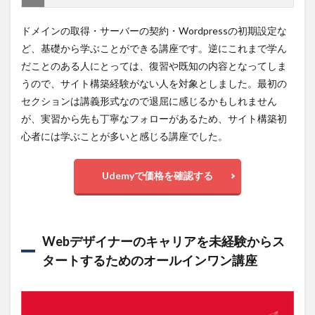
Web
デザ
イナ
ドメインの取得・サーバーの契約・Wordpressの初期設定な
ーに
ど、基礎から学ぶことができる講座です。逆にこれまで学ん
な
る！
だことのある人にとっては、復習や既知の内容となってしま
400レ
うので、サイト構築経験がない人を対象としました。最初の
ッス
セクションは講義形式なので退屈に感じるかもしれません
ン以
上の
が、実習から先も丁寧なフォローがあるため、サイト構築初
完全
心者には学ぶことが多いと感じる講座でした。
マス
ター
コー
Udemyで価格を確認する
ス
1.4
DESIGN
RULES:
Webデザイナーのキャリアを未経験からス
Principles
+
タートするためのオールインワン講座
Practices
for Great
UI Design
1.5