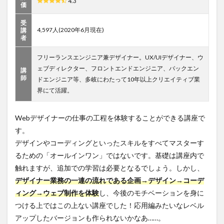
ップ
4.3
価
活用
術
受
【悪
4,597人(2020年6月現在)
講
魔の
者
WEB
デザ
フリーランスエンジニア兼デザイナー。UX/UIデザイナー、ウ
イン
ェブディレクター、フロントエンドエンジニア、バックエン
講
講座
師
ドエンジニア等、多岐にわたって10年以上クリエイティブ業
＜初
界にて活躍。
級編
＞】
2
画像
Webデザイナーの仕事の工程を体験することができる講座で
をもとに
す。
加工す
デザインやコーディングといったスキルをすべてマスターす
る！
PhotoShop
るための「オールインワン」ではないです。基礎は講座内で
を利用し
触れますが、追加での学習は必要となるでしょう。しかし、
たWebデ
ザインの
デザイナー業務の一連の流れである企画→デザイン→コーデ
コース
ィング→ウェブ制作を体験
し、今後のモチベーションを身に
2.1
つける上ではこの上ない講座でした！応用編みたいなレベル
Learn
アップしたバージョンも作られないかなあ……。
Photoshop,