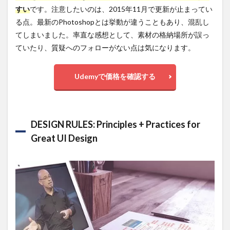
Design
すい
です。注意したいのは、2015年11月で更新が止まってい
using
る点。最新のPhotoshopとは挙動が違うこともあり、混乱し
Adobe
Illustrator
てしまいました。率直な感想として、素材の格納場所が誤っ
CC
ていたり、質疑へのフォローがない点は気になります。
4
話
題の新
Udemyで価格を確認する
ツー
ル！
Sketch3
を利用
した
DESIGN RULES: Principles + Practices for
Webデ
ザイン
Great UI Design
のコー
ス
4.1
Webや
アプリ
の最新
デザイ
ンツー
ル