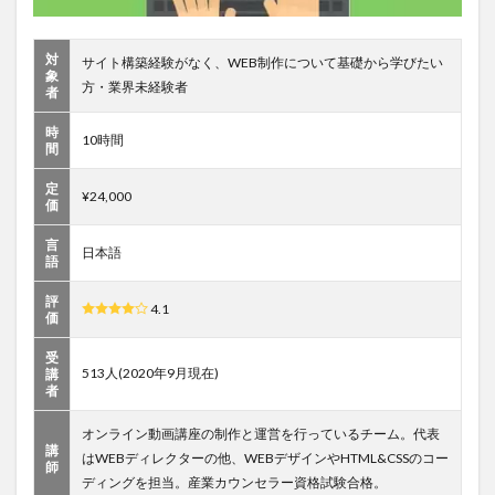
Web
デザ
対
イナ
サイト構築経験がなく、WEB制作について基礎から学びたい
象
ーの
方・業界未経験者
者
キャ
リア
時
10時間
を未
間
経験
から
定
¥24,000
スタ
価
ート
する
言
日本語
ため
語
のオ
ール
評
4.1
価
イン
ワン
受
講座
513人(2020年9月現在)
講
者
1.3
未経
オンライン動画講座の制作と運営を行っているチーム。代表
験か
講
らプ
はWEBディレクターの他、WEBデザインやHTML&CSSのコー
師
ロの
ディングを担当。産業カウンセラー資格試験合格。