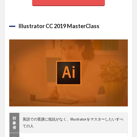
Illustrator CC 2019 MasterClass
対
英語での受講に抵抗がなく、Illustratorをマスターしたいすべ
象
ての人
者