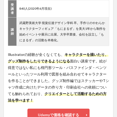
受
840人(2020年6月現在)
講
者
武蔵野美術大学 視覚伝達デザイン学科 卒。手作りのやわらか
キャラクターフィギュア「もにまるず」を美大1年から制作を
講
師
始めイベントや展示に出展。大学卒業後、会社を設立し「も
にまるず」の活動を本格化。
Illustratorの経験が全くなくても、
キャラクターを描いたり、
グッズ制作をしたりできるようになる
面白い講座です。絵が
得意ではない私にも楕円形ツール・パスファインダ・ペンツ
ールといったツール利用で図形を組み合わせてキャラクター
を作ることができました。グッズ制作編ではステッカーやTシ
ャツ作成に向けたデータの作り方・印刷会社への依頼につい
ても触れられており、
クリエイターとして活動するための方
法を学べます！
Udemyで価格を確認する