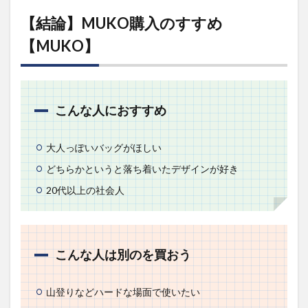
購入のすす
め
【結論】MUKO購入のすすめ
【MUKO】
【MUKO】
1.1
こん
な人
にお
すす
こんな人におすすめ
め
1.2
大人っぽいバッグがほしい
こん
な人
どちらかというと落ち着いたデザインが好き
は別
のを
20代以上の社会人
買お
う
2
MUKO の
こんな人は別のを買おう
ポイント
【TSOG】
山登りなどハードな場面で使いたい
2.1