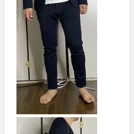
ト数
2.4
GOOD:
背中と
肩紐の
メッシ
ュ素材
2.5
GOOD:
内側も
安っぽ
くない
2.6
GOOD:
会社に
よって
はビジ
ネスで
も使え
る
2.7