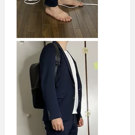
4
他の
選択
肢と
比べ
てど
うな
の
か？
4.1
もう
ちょ
い垢
抜け
た感
じが
ほし
い：
TSOG
– THE
ONE
4.2
デザイ