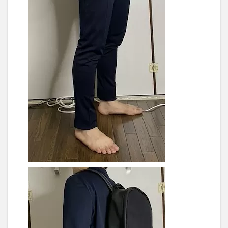
ン・ブ
ランド
知名
度・価
格を重
視：
COACH
4.3
もう
ちょい安く
済ませる：
The
Friendly
Swede –
STORVRETA
4.4
高くて
も良い
から納
得の行
くもの
を：
PORTER
など