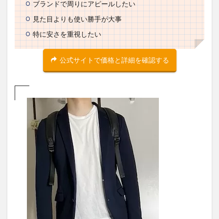
GOOD:
ブランドで周りにアピールしたい
元Fossil
の
見た目よりも使い勝手が大事
Creative
特に安さを重視したい
leadが
デザイ
ンする
公式サイトで価格と詳細を確認する
バッグ
ブラン
ド
2.2
GOOD:
レザー
とキャ
ンバス
生地を
使った
落ち着
いた見
た目
2.3
GOOD:
十分な
ポケッ