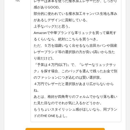
T氏
レザーは床革を使った撥水加工レザーだが、しっかり
感がありGOOD。
部分的に使われている撥水加工キャンバス生地も厚み
があるしデザインに貢献している。
上手なバッグだと思う。
Amazonで中華ブランドな革リュックを買って爆死す
るくらいなら、絶対にこちらを買うべき。
ただ、５万を躊躇いなく出せるなら吉田カバンや国産
レザーブランド等の選択肢の方が良い(高いから当た
り前だけど)。
『予算は４万円(以下)』で、『レザーなリュックサッ
ク』を探す場合、このバッグを選んで残ったお金で別
のファッションにつぎ込むのは賢い選択肢。
４万円でレザーだと選択肢があまり広がらないから
ね。
あとは、格好が四角寄りのフォルムでかなり落ち着い
た見た目なのでそれが気に入るかどうかか。
もうちょいスタイリッシュ感がほしいなら、同ブラン
ドのTHE ONEもよし。