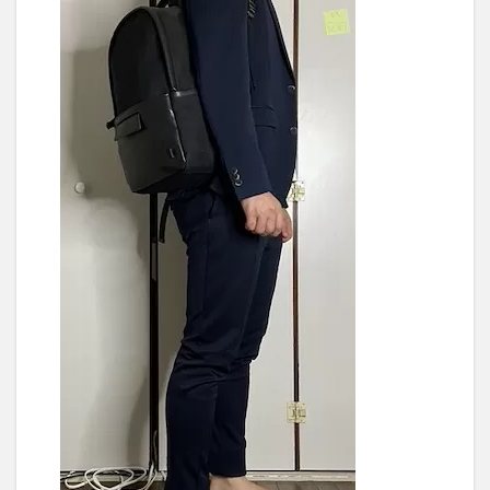
CAUTION:
案外小さ
め
2.8
BAD:
外側
のポ
ケッ
トの
うち
一つ
が開
閉め
んど
う
3
実際
に荷
物を
入れ
てみ
た