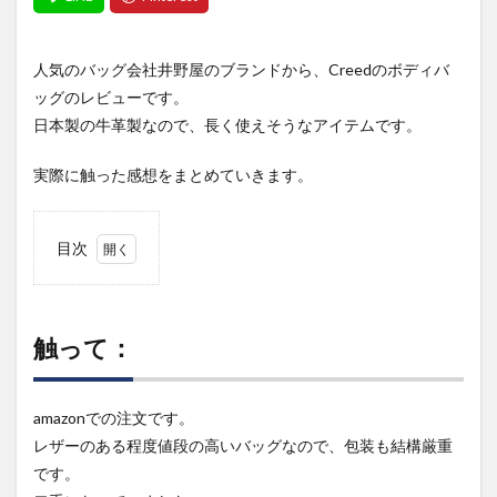
人気のバッグ会社井野屋のブランドから、Creedのボディバ
ッグのレビューです。
日本製の牛革製なので、長く使えそうなアイテムです。
実際に触った感想をまとめていきます。
目次
1
触っ
て：
触って：
2
基本
情報
と評
amazonでの注文です。
価
レザーのある程度値段の高いバッグなので、包装も結構厳重
2.0.1
です。
Creed フ