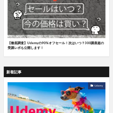
【徹底調査】Udemyの90%オフセール！次はいつ？300講座超の
受講レポも公開します！
新着記事
Udemy