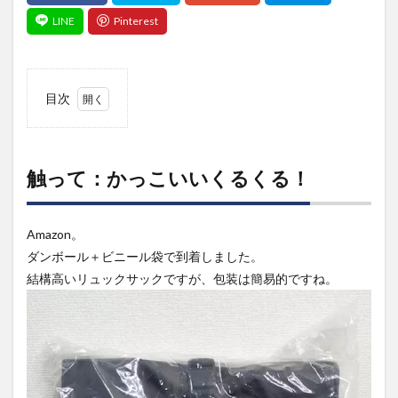
目次
1
触っ
て：
かっ
触って：かっこいいくるくる！
こい
いく
るく
Amazon。
る！
ダンボール＋ビニール袋で到着しました。
2
結構高いリュックサックですが、包装は簡易的ですね。
基本
情報
と評
価
2.0.1
ブラン
ド：