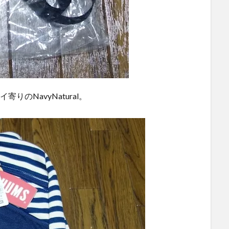
のNavyNatural。