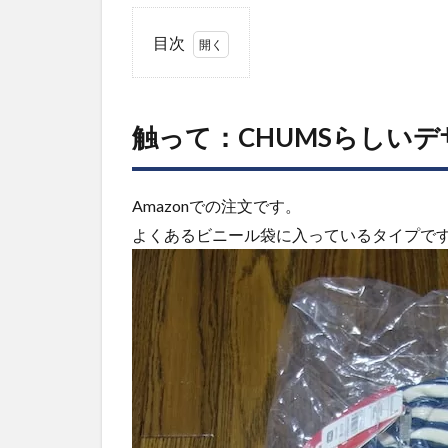
目次
1
触
って：
CHUMS
触って：CHUMSらしい
らしい
デザイ
ンと、
特徴の
Amazonでの注文です。
ある収
よくあるビニール袋に入っているタイプで
納
2
基
本
情
報
と
評
価