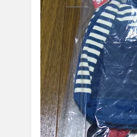
2.0.1
CHUMS
Body
Bag
Sweat
Nylon